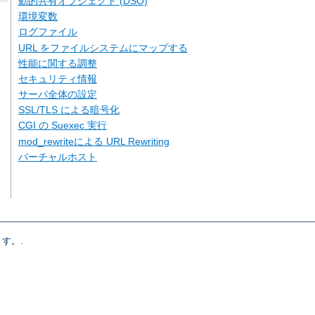
動的共有オブジェクト (DSO)
環境変数
ログファイル
URL をファイルシステムにマップする
性能に関する調整
セキュリティ情報
サーバ全体の設定
SSL/TLS による暗号化
CGI の Suexec 実行
mod_rewriteによる URL Rewriting
バーチャルホスト
す。.