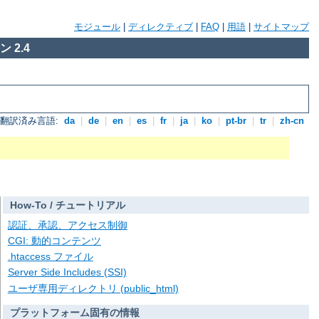
モジュール
|
ディレクティブ
|
FAQ
|
用語
|
サイトマップ
 2.4
翻訳済み言語:
da
|
de
|
en
|
es
|
fr
|
ja
|
ko
|
pt-br
|
tr
|
zh-cn
How-To / チュートリアル
認証、承認、アクセス制御
CGI: 動的コンテンツ
.htaccess ファイル
Server Side Includes (SSI)
ユーザ専用ディレクトリ (public_html)
プラットフォーム固有の情報