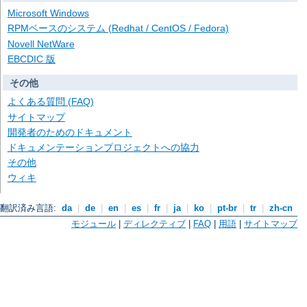
Microsoft Windows
RPMベースのシステム (Redhat / CentOS / Fedora)
Novell NetWare
EBCDIC 版
その他
よくある質問 (FAQ)
サイトマップ
開発者のためのドキュメント
ドキュメンテーションプロジェクトへの協力
その他
ウィキ
翻訳済み言語:
da
|
de
|
en
|
es
|
fr
|
ja
|
ko
|
pt-br
|
tr
|
zh-cn
モジュール
|
ディレクティブ
|
FAQ
|
用語
|
サイトマップ