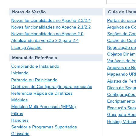
Notas da Versão
Guia do Usuá
Novas funcionalidades no Apache 2.3/2.4
Portas de escu
Novas funcionalidades no Apache 2.1/2.2
Arquivos de C
Novas funcionalidades no Apache 2.0
Seções de Con
Atualizando da versão 2.2 para 2.4
Cachê de Con
Licença Apache
Negociação de
Objetos Dinâm
Manual de Referência
Variáveis de A
Compilando e Instalando
Arquivos de Re
Iniciando
Mapeando URLs
Parando ou Reiniciando
Ajustes de Pe
Diretrizes de Configuração para execução
Dicas de Segu
Referência Rápida de Diretrizes
Configurações 
Módulos
Encriptamento
Módulos Multi-Processos (MPMs)
Execução Suex
Filtros
Guia para Ree
Handlers
Hosting Virtuai
Servidor e Programas Suportados
Glossário