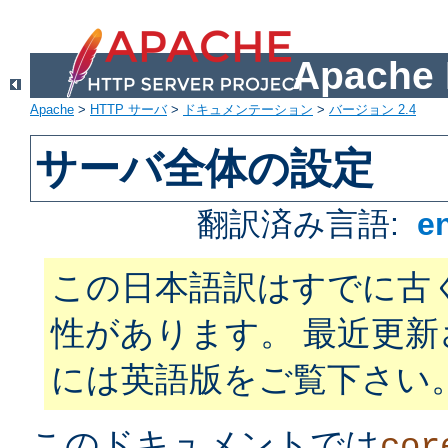
Apach
Apache
>
HTTP サーバ
>
ドキュメンテーション
>
バージョン 2.4
サーバ全体の設定
翻訳済み言語:
e
この日本語訳はすでに古
性があります。 最近更
には英語版をご覧下さい
このドキュメントでは
cor