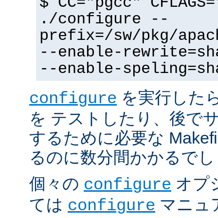
$ CC="pgcc" CFLAGS=
./configure --
prefix=/sw/pkg/apac
--enable-rewrite=sh
--enable-speling=sh
を実行した
configure
を テストしたり、後で
するために必要な Makef
るのに数分間かかるでし
個々の
オプ
configure
ては
マニュ
configure