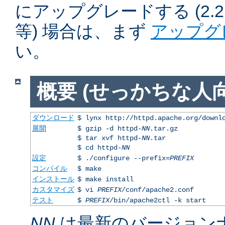
にアップグレードする (2.2.50
等) 場合は、まず
アップグ
い。
概要 (せっかちな人向
ダウンロード
$ lynx http://httpd.apache.org/downl
展開
$ gzip -d httpd-
NN
.tar.gz
$ tar xvf httpd-
NN
.tar
$ cd httpd-
NN
設定
$ ./configure --prefix=
PREFIX
コンパイル
$ make
インストール
$ make install
カスタマイズ
$ vi
PREFIX
/conf/apache2.conf
テスト
$
PREFIX
/bin/apache2ctl -k start
NN
は最新のバージョン