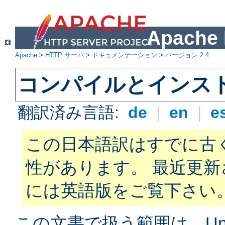
Apach
Apache
>
HTTP サーバ
>
ドキュメンテーション
>
バージョン 2.4
コンパイルとインス
翻訳済み言語:
de
|
en
|
e
この日本語訳はすでに古
性があります。 最近更
には英語版をご覧下さい
この文書で扱う範囲は、Unix