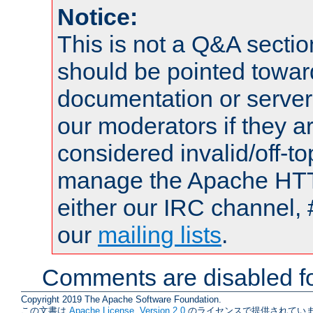
Notice:
This is not a Q&A sect
should be pointed towar
documentation or serve
our moderators if they a
considered invalid/off-t
manage the Apache HTTP
either our IRC channel, 
our
mailing lists
.
Comments are disabled fo
Copyright 2019 The Apache Software Foundation.
この文書は
Apache License, Version 2.0
のライセンスで提供されていま