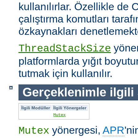
kullanılırlar. Özellikle de 
çalıştırma komutları taraf
özkaynakları denetlemekte 
yöner
ThreadStackSize
platformlarda yığıt boyut
tutmak için kullanılır.
Gerçeklenimle ilgili
İlgili Modüller
İlgili Yönergeler
Mutex
yönergesi,
APR
'ni
Mutex