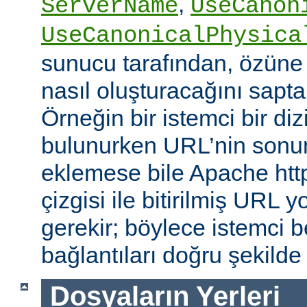
,
ServerName
UseCanon
UseCanonicalPhysica
sunucu tarafından, özüne 
nasıl oluşturacağını saptam
Örneğin bir istemci bir diz
bulunurken URL’nin sonun
eklemese bile Apache http
çizgisi ile bitirilmiş URL
gerekir; böylece istemci b
bağlantıları doğru şekilde
Dosyaların Yerleri