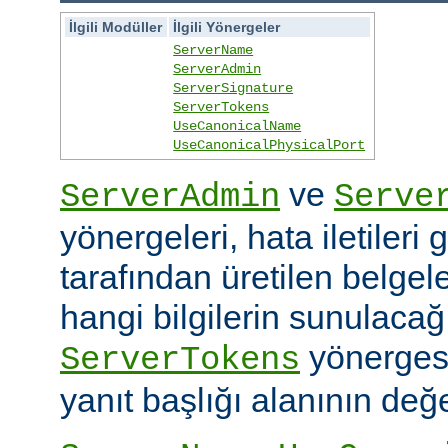
İlgili Modüller
İlgili Yönergeler
ServerName
ServerAdmin
ServerSignature
ServerTokens
UseCanonicalName
UseCanonicalPhysicalPort
ve
ServerAdmin
Serve
yönergeleri, hata iletileri
tarafından üretilen belgele
hangi bilgilerin sunulacağın
yönerges
ServerTokens
yanıt başlığı alanının değer