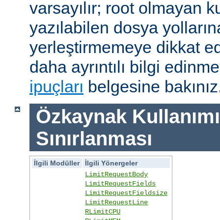
varsayılır; root olmayan ku
yazılabilen dosya yolları
yerleştirmemeye dikkat e
daha ayrıntılı bilgi edinme
ipuçları
belgesine bakınız
Özkaynak Kullanımı
Sınırlanması
İlgili Modüller
İlgili Yönergeler
LimitRequestBody
LimitRequestFields
LimitRequestFieldsize
LimitRequestLine
RLimitCPU