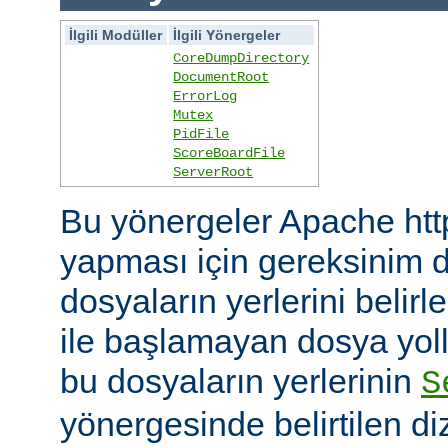
İlgili Modüller
İlgili Yönergeler
CoreDumpDirectory
DocumentRoot
ErrorLog
Mutex
PidFile
ScoreBoardFile
ServerRoot
Bu yönergeler Apache htt
yapması için gereksinim d
dosyaların yerlerini belirler
ile başlamayan dosya yoll
bu dosyaların yerlerinin
S
yönergesinde belirtilen diz