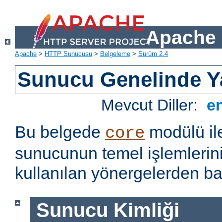
Apache 
Apache
>
HTTP Sunucusu
>
Belgeleme
>
Sürüm 2.4
Sunucu Genelinde Y
Mevcut Diller:
e
Bu belgede
modülü il
core
sunucunun temel işlemlerin
kullanılan yönergelerden baz
Sunucu Kimliği