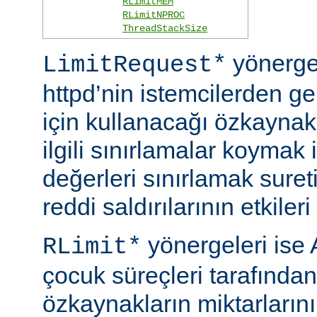
RLimitMEM
RLimitNPROC
ThreadStackSize
yönerge
LimitRequest*
httpd’nin istemcilerden ge
için kullanacağı özkaynakla
ilgili sınırlamalar koymak i
değerleri sınırlamak suret
reddi saldırılarının etkileri 
yönergeleri ise 
RLimit*
çocuk süreçleri tarafından
özkaynakların miktarlarını