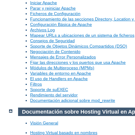
Iniciar Apache
Parar y reiniciar Apache
Ficheros de Configuración
Funcionamiento de las secciones Directory, Location y 
Configuración Básica de Apache
Archivos Log
Mapear URLs a ubicaciones de un sistema de ficheros
Consejos de Seguridad
Soporte de Objetos Dinámicos Compartidos (DSO)
Negociación de Contenido
Mensajes de Error Personalizados
Fijar las direcciones y los puertos que usa Apache
Módulos de Multiproceso (MPMs)
Variables de entorno en Apache
El uso de Handlers en Apache
Filtros
Soporte de suEXEC
Rendimiento del servidor
Documentación adicional sobre mod_rewrite
Documentación sobre Hosting Virtual en A
Visión General
Hosting Virtual basado en nombres