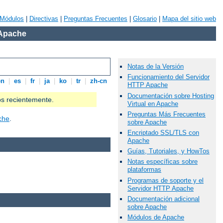
Módulos
|
Directivas
|
Preguntas Frecuentes
|
Glosario
|
Mapa del sitio web
 Apache
Notas de la Versión
Funcionamiento del Servidor
en
|
es
|
fr
|
ja
|
ko
|
tr
|
zh-cn
HTTP Apache
Documentación sobre Hosting
os recientemente.
Virtual en Apache
Preguntas Más Frecuentes
che
.
sobre Apache
Encriptado SSL/TLS con
Apache
Guías, Tutoriales, y HowTos
Notas específicas sobre
plataformas
Programas de soporte y el
Servidor HTTP Apache
Documentación adicional
sobre Apache
Módulos de Apache