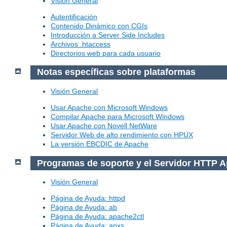
Visión General
Autentificación
Contenido Dinámico con CGIs
Introducción a Server Side Includes
Archivos .htaccess
Directorios web para cada usuario
Notas específicas sobre plataformas
Visión General
Usar Apache con Microsoft Windows
Compilar Apache para Microsoft Windows
Usar Apache con Novell NetWare
Servidor Web de alto rendimiento con HPUX
La versión EBCDIC de Apache
Programas de soporte y el Servidor HTTP 
Visión General
Página de Ayuda: httpd
Página de Ayuda: ab
Página de Ayuda: apache2ctl
Página de Ayuda: apxs