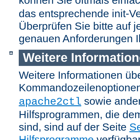
können Sie oftmals einfa
das entsprechende init-Ve
Überprüfen Sie bitte auf j
genauen Anforderungen I
Weitere Informatio
Weitere Informationen üb
Kommandozeilenoptione
sowie ande
apache2ctl
Hilfsprogrammen, die dem
sind, sind auf der Seite
Se
Hilfsprogramme
verfügbar.