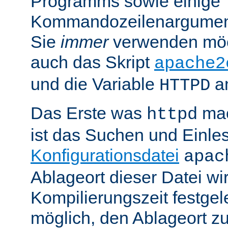
Programms sowie einige
Kommandozeilenargument
Sie
immer
verwenden möc
auch das Skript
apache2
und die Variable
am
HTTPD
Das Erste was
mac
httpd
ist das Suchen und Einle
Konfigurationsdatei
apac
Ablageort dieser Datei wi
Kompilierungszeit festgele
möglich, den Ablageort zu