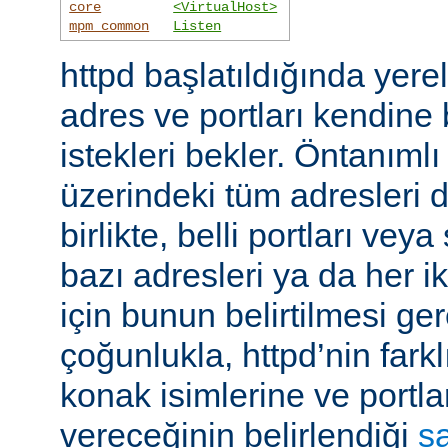
core
<VirtualHost>
mpm_common
Listen
httpd başlatıldığında yer
adres ve portları kendine
istekleri bekler. Öntanıml
üzerindeki tüm adresleri d
birlikte, belli portları ve
bazı adresleri ya da her i
için bunun belirtilmesi ger
çoğunlukla, httpd’nin farkl
konak isimlerine ve portla
vereceğinin belirlendiği
s