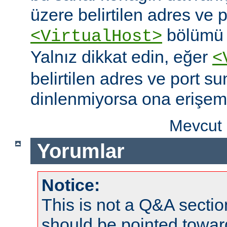
üzere belirtilen adres ve po
bölümü o
<VirtualHost>
Yalnız dikkat edin, eğer
<
belirtilen adres ve port s
dinlenmiyorsa ona erişem
Mevcut 
Yorumlar
Notice:
This is not a Q&A sect
should be pointed towar