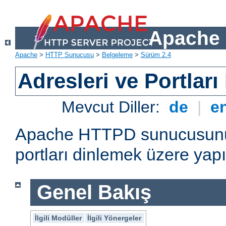
Apache 
Apache
>
HTTP Sunucusu
>
Belgeleme
>
Sürüm 2.4
Adresleri ve Portlar
Mevcut Diller:
de
|
e
Apache HTTPD sunucusunun 
portları dinlemek üzere yapı
Genel Bakış
İlgili Modüller
İlgili Yönergeler