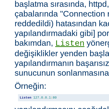
başlatma sırasında, httpd
çabalarında "Connection r
reddedildi) hatasından ka
yapılandırmadaki gibi] port
bakımdan,
yönerg
Listen
değişiklikler yenden başla
yapılandırmanın başarısı
sunucunun sonlanmasına 
Örneğin:
Listen
127.0
.
0.1
:
80