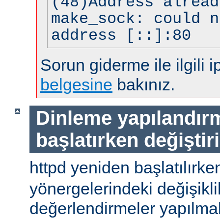
(48)Address alread
make_sock: could n
address [::]:80
Sorun giderme ile ilgili i
belgesine
bakınız.
Dinleme yapılandır
başlatırken değiştir
httpd yeniden başlatılırke
yönergelerindeki değişiklik
değerlendirmeler yapılmal