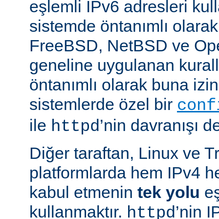
eşlemli IPv6 adresleri kul
sistemde öntanımlı olarak
FreeBSD, NetBSD ve Op
geneline uygulanan kural
öntanımlı olarak buna izin
sistemlerde özel bir
conf
ile
’nin davranışı değ
httpd
Diğer taraftan, Linux ve T
platformlarda hem IPv4 h
kabul etmenin
tek yolu
eş
kullanmaktır.
’nin 
httpd