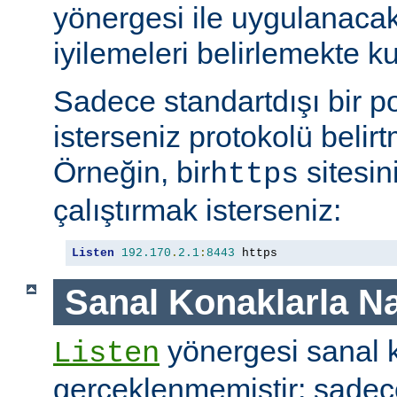
yönergesi ile uygulanaca
iyilemeleri belirlemekte kul
Sadece standartdışı bir p
isterseniz protokolü belirt
Örneğin, bir
sitesin
https
çalıştırmak isterseniz:
Listen
192.170
.
2.1
:
8443
 https
Sanal Konaklarla Na
yönergesi sanal k
Listen
gerçeklenmemiştir; sade