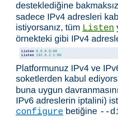
desteklediğine bakmaksı
sadece IPv4 adresleri kab
istiyorsanız, tüm
Listen
örnekteki gibi IPv4 adresler
Listen
0.0
.
0.0
:
80
Listen
192.0
.
2.1
:
80
Platformunuz IPv4 ve IPv6
soketlerden kabul ediyor
buna uygun davranmasını 
IPv6 adreslerin iptalini) is
betiğine
configure
--d