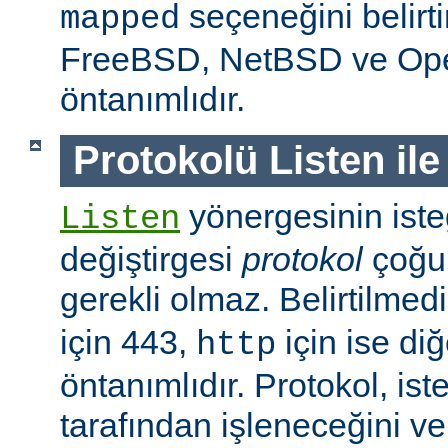
seçeneğini belirt
mapped
FreeBSD, NetBSD ve O
öntanımlıdır.
Protokolü Listen ile
yönergesinin isteğ
Listen
değiştirgesi
protokol
çoğu
gerekli olmaz. Belirtilmed
için 443,
için ise diğ
http
öntanımlıdır. Protokol, is
tarafından işleneceğini v