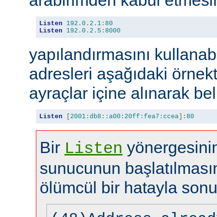
Listen
192.0
.
2.1
:
80
Listen
192.0
.
2.5
:
8000
yapılandırmasını kullanabi
adresleri aşağıdaki örnekt
ayraçlar içine alınarak beli
Listen
[
2001:db8::a00:20ff:fea7:ccea
]:
80
Bir
yönergesinin
Listen
sunucunun başlatılması
ölümcül bir hatayla sonu