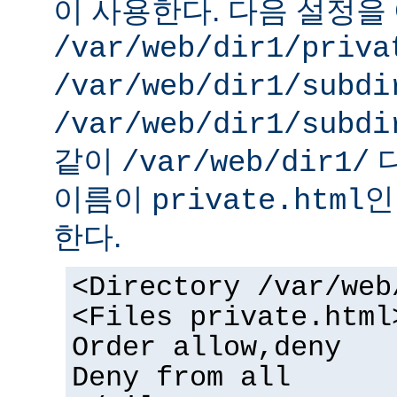
이 사용한다. 다음 설정을 
/var/web/dir1/priva
/var/web/dir1/subdi
/var/web/dir1/subdi
같이
디
/var/web/dir1/
이름이
인
private.html
한다.
<Directory /var/web
<Files private.html
Order allow,deny
Deny from all