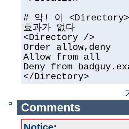
# 악! 이 <Directo
효과가 없다
<Directory />
Order allow,deny
Allow from all
Deny from badguy.ex
</Directory>
Comments
Notice: