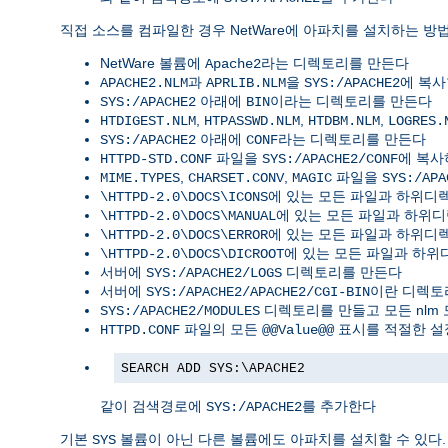
직접 소스를 컴파일한 경우 NetWare에 아파치를 설치하는 방법
NetWare 볼륨에
라는 디렉토리를 만든다
Apache2
과
을
에 복
APACHE2.NLM
APRLIB.NLM
SYS:/APACHE2
아래에
이라는 디렉토리를 만든다
SYS:/APACHE2
BIN
,
,
,
HTDIGEST.NLM
HTPASSWD.NLM
HTDBM.NLM
LOGRES.
아래에
라는 디렉토리를 만든다
SYS:/APACHE2
CONF
파일을
에 복
HTTPD-STD.CONF
SYS:/APACHE2/CONF
,
,
파일을
MIME.TYPES
CHARSET.CONV
MAGIC
SYS:/APA
에 있는 모든 파일과 하위
\HTTPD-2.0\DOCS\ICONS
에 있는 모든 파일과 하위
\HTTPD-2.0\DOCS\MANUAL
에 있는 모든 파일과 하위
\HTTPD-2.0\DOCS\ERROR
에 있는 모든 파일과 하
\HTTPD-2.0\DOCS\DICROOT
서버에
디렉토리를 만든다
SYS:/APACHE2/LOGS
서버에
이란 디렉토
SYS:/APACHE2/APACHE2/CGI-BIN
디렉토리를 만들고 모든 nlm
SYS:/APACHE2/MODULES
파일의 모든
표시를 적절한 설
HTTPD.CONF
@@Value@@
SEARCH ADD SYS:\APACHE2
같이 검색경로에
를 추가한다
SYS:/APACHE2
기본
볼륨이 아닌 다른 볼륨에도 아파치를 설치할 수 있다.
SYS