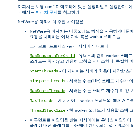
아파치는 보통
디렉토리에 있는 설정파일로 설정한다. 이 
conf
대해서는
아파치 문서
를 참고하라.
NetWare용 아파치의 주된 차이점은:
NetWare용 아파치는 다중쓰레드 방식을 사용하기때문
요청을 처리하는 여러 자식 혹은 worker 쓰레드들.
그러므로 "프로세스"-관리 지시어가 다르다:
- 유닉스와 같이 worker 
MaxRequestsPerChild
쓰레드는 죽지않고 영원히 요청을 서비스한다. 특별한 이
- 이 지시어는 서버가 처음에 시작할 
StartThreads
- 서버는 쉬는(idle) 쓰레드 개수가
MinSpareThreads
- 서버는 쉬는 쓰레드 개수가 이 값
MaxSpareThreads
- 이 지시어는 worker 쓰레드의 최대 개
MaxThreads
- 한 worker 쓰레드가 사용할 스
ThreadStackSize
아규먼트로 파일명을 받는 지시어에는 유닉스 파일명이 아
슬래쉬 대신 슬래쉬를 사용해야 한다. 모든 절대경로에