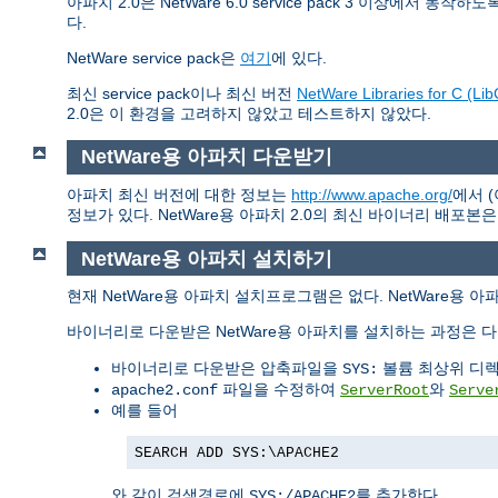
아파치 2.0은 NetWare 6.0 service pack 3 이상에서 동
다.
NetWare service pack은
여기
에 있다.
최신 service pack이나 최신 버전
NetWare Libraries for C (Lib
2.0은 이 환경을 고려하지 않았고 테스트하지 않았다.
NetWare용 아파치 다운받기
아파치 최신 버전에 대한 정보는
http://www.apache.org/
에서 
정보가 있다. NetWare용 아파치 2.0의 최신 바이너리 배포본
NetWare용 아파치 설치하기
현재 NetWare용 아파치 설치프로그램은 없다. NetWare용 
바이너리로 다운받은 NetWare용 아파치를 설치하는 과정은 다
바이너리로 다운받은 압축파일을
볼륨 최상위 디렉
SYS:
파일을 수정하여
와
apache2.conf
ServerRoot
Serve
예를 들어
SEARCH ADD SYS:\APACHE2
와 같이 검색경로에
를 추가한다
SYS:/APACHE2