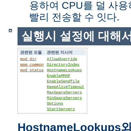
용하여 CPU를 덜 사용
빨리 전송할 수 잇다.
실행시 설정에 대해
관련된 모듈
관련된 지시어
mod_dir
AllowOverride
mpm_common
DirectoryIndex
mod_status
HostnameLookups
EnableMMAP
EnableSendfile
KeepAliveTimeout
MaxSpareServers
MinSpareServers
Options
StartServers
HostnameLookups