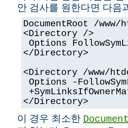
안 검사를 원한다면 다음과
DocumentRoot /www/h
<Directory />
Options FollowSymL
</Directory>
<Directory /www/htd
Options -FollowSym
+SymLinksIfOwnerMa
</Directory>
이 경우 최소한
Documen