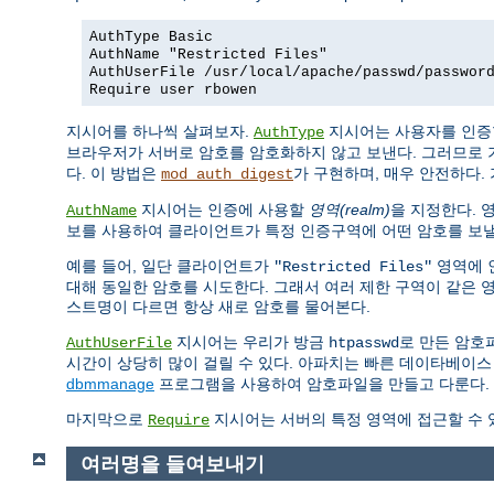
AuthType Basic
AuthName "Restricted Files"
AuthUserFile /usr/local/apache/passwd/passwor
Require user rbowen
지시어를 하나씩 살펴보자.
지시어는 사용자를 인증
AuthType
브라우저가 서버로 암호를 암호화하지 않고 보낸다. 그러므로 
다. 이 방법은
가 구현하며, 매우 안전하다. 
mod_auth_digest
지시어는 인증에 사용할
영역(realm)
을 지정한다. 
AuthName
보를 사용하여 클라이언트가 특정 인증구역에 어떤 암호를 보낼
예를 들어, 일단 클라이언트가
영역에 
"Restricted Files"
대해 동일한 암호를 시도한다. 그래서 여러 제한 구역이 같은 
스트명이 다르면 항상 새로 암호를 물어본다.
지시어는 우리가 방금
로 만든 암호
AuthUserFile
htpasswd
시간이 상당히 많이 걸릴 수 있다. 아파치는 빠른 데이타베이스
dbmmanage
프로그램을 사용하여 암호파일을 만들고 다룬다.
마지막으로
지시어는 서버의 특정 영역에 접근할 수 
Require
여러명을 들여보내기