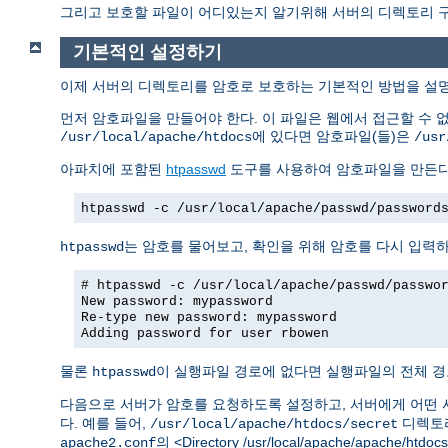
그리고 보호할 파일이 어디있는지 알기위해 서버의 디렉토리 구조
기본적인 설정하기
이제 서버의 디렉토리를 암호로 보호하는 기본적인 방법을 설
먼저 암호파일을 만들어야 한다. 이 파일은 웹에서 접근할 수 
에 있다면 암호파일(들)은
/usr/local/apache/htdocs
/usr
아파치에 포함된
htpasswd
도구를 사용하여 암호파일을 만든다
htpasswd -c /usr/local/apache/passwd/password
는 암호를 물어보고, 확인을 위해 암호를 다시 입력
htpasswd
# htpasswd -c /usr/local/apache/passwd/passwo
New password: mypassword
Re-type new password: mypassword
Adding password for user rbowen
물론
이 실행파일 경로에 없다면 실행파일의 전체 경
htpasswd
다음으로 서버가 암호를 요청하도록 설정하고, 서버에게 어떤 
다. 예를 들어,
디렉토리
/usr/local/apache/htdocs/secret
의 <Directory /usr/local/apache/apache/h
apache2.conf